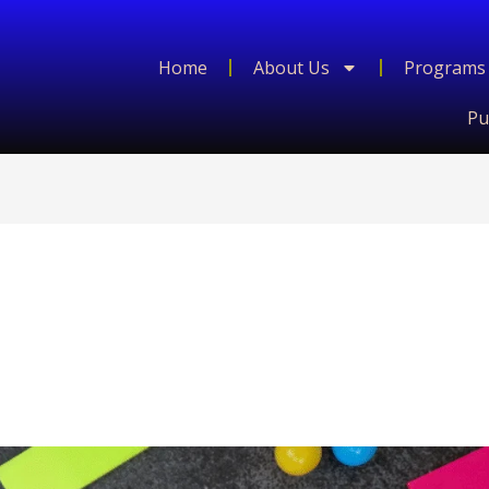
Home
About Us
Programs
Pu