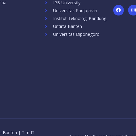
mba
IPB University
F
I
Universitas Padjajaran
a
c
s
Institut Teknologi Bandung
e
t
b
a
Untirta Banten
o
Universitas Diponegoro
o
r
k
a
si Banten | Tim IT