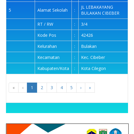
JL LEBAKAYANG
5
Alamat Sekolah
:
BULAKAN CIBEBER
RT / RW
:
3/4
Kode Pos
:
42426
Kelurahan
:
Bulakan
Kecamatan
:
Kec. Cibeber
Kabupaten/Kota
:
Kota Cilegon
«
‹
1
2
3
4
5
›
»