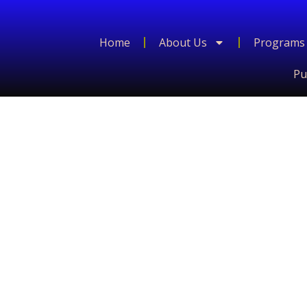
Home
About Us
Programs
Pu