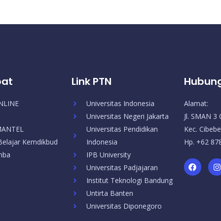
pat
Link PTN
Hubung
NLINE
Universitas Indonesia
Alamat:
Universitas Negeri Jakarta
Jl. SMAN 3 
SMANTEL
Universitas Pendidikan
Kec. Cibebe
elajar Kemdikbud
Indonesia
Hp. +62 87
mba
IPB University
F
I
Universitas Padjajaran
a
c
s
Institut Teknologi Bandung
e
t
b
a
Untirta Banten
o
Universitas Diponegoro
o
r
k
a