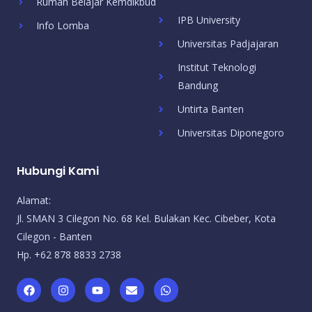
Rumah Belajar Kemdikbud
IPB University
Info Lomba
Universitas Padjajaran
Institut Teknologi
Bandung
Untirta Banten
Universitas Diponegoro
Hubungi Kami
Alamat:
Jl. SMAN 3 Cilegon No. 68 Kel. Bulakan Kec. Cibeber, Kota
Cilegon - Banten
Hp. +62 878 8833 2738
F
I
Y
E
W
a
n
o
n
h
c
s
u
v
a