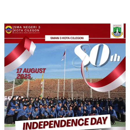
Merayakan
80
Tahun
Kemerdekaan
Indonesia:
Refleksi
dan
Harapan