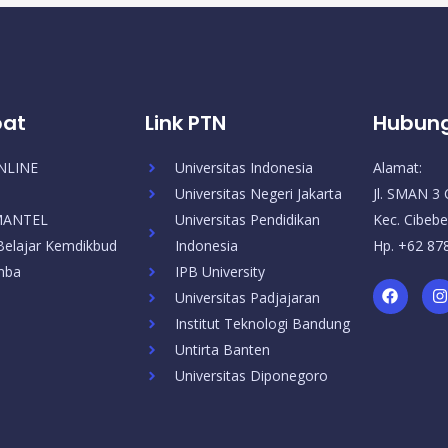
pat
Link PTN
Hubung
NLINE
Universitas Indonesia
Alamat:
Universitas Negeri Jakarta
Jl. SMAN 3 
SMANTEL
Universitas Pendidikan
Kec. Cibebe
elajar Kemdikbud
Indonesia
Hp. +62 87
mba
IPB University
F
I
Universitas Padjajaran
a
c
s
Institut Teknologi Bandung
e
t
b
a
Untirta Banten
o
Universitas Diponegoro
o
r
k
a