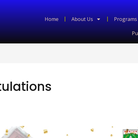
Home
About Us
Programs
Pu
ulations