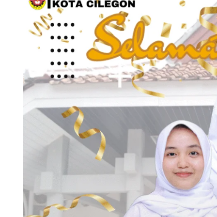
kepada
Lulusan
yang
Berprestasi